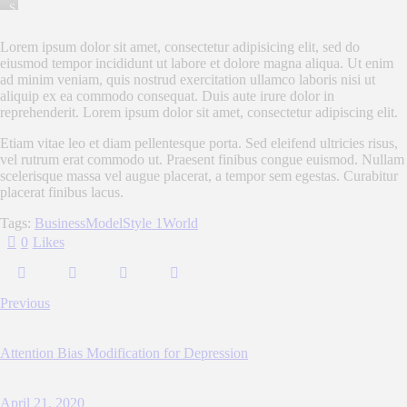
S
t
e
Lorem ipsum dolor sit amet, consectetur adipisicing elit, sed do
t
eiusmod tempor incididunt ut labore et dolore magna aliqua. Ut enim
c
l
ad minim veniam, quis nostrud exercitation ullamco laboris nisi ut
i
aliquip ex ea commodo consequat. Duis aute irure dolor in
t
reprehenderit. Lorem ipsum dolor sit amet, consectetur adipiscing elit.
a
k
Etiam vitae leo et diam pellentesque porta. Sed eleifend ultricies risus,
a
vel rutrum erat commodo ut. Praesent finibus congue euismod. Nullam
s
d
scelerisque massa vel augue placerat, a tempor sem egestas. Curabitur
g
placerat finibus lacus.
u
b
Tags:
Business
Model
Style 1
World
e
r
0
Likes
g
r
e
n
Post
Previous
,
navigation
n
o
s
Attention Bias Modification for Depression
e
a
s
April 21, 2020
a