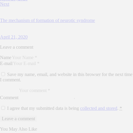
n
Next
c
t
u
The mechanism of formation of neurotic syndrome
s
e
s
t
April 21, 2020
l
a
Leave a comment
b
o
r
Name
e
E-mail
e
t
Save my name, email, and website in this browser for the next time
d
o
I comment.
l
o
r
e
Comment
.
B
I agree that my submitted data is being
collected and stored
.
*
y
K
e
v
i
You May Also Like
n