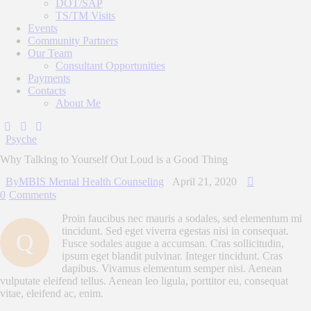
DOT/SAP
TS/TM Visits
Events
Community Partners
Our Team
Consultant Opportunities
Payments
Contacts
About Me
Psyche
Why Talking to Yourself Out Loud is a Good Thing
By
MBIS Mental Health Counseling
April 21, 2020
0
Comments
Proin faucibus nec mauris a sodales, sed elementum mi
tincidunt. Sed eget viverra egestas nisi in consequat.
Q
Fusce sodales augue a accumsan. Cras sollicitudin,
ipsum eget blandit pulvinar. Integer tincidunt. Cras
dapibus. Vivamus elementum semper nisi. Aenean
vulputate eleifend tellus. Aenean leo ligula, porttitor eu, consequat
vitae, eleifend ac, enim.