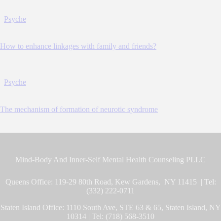
S
m
Psyche
i
t
h
How to enhance linkages with family and friends?
Psyche
The mechanism of formation of neurotic syndrome
Mind-Body And Inner-Self Mental Health Counseling PLLC
Queens Office: 119-29 80th Road, Kew Gardens, NY 11415 | Tel:
(332) 222-0711
Staten Island Office: 1110 South Ave, STE 63 & 65, Staten Island, NY
10314 | Tel: (718) 568-3510