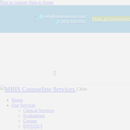
Skip to content
Skip to footer
info@mbisservices.com
Make an Appointme
(332) 222-0711
Close
Home
Our Services
Clinical Services
Evaluations
Groups
DWI/DUI